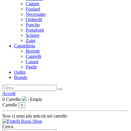
Cinture
Foulard
Necessaire
Ombrelli
Poncho
Portafogli
Sciarpe
Zaini
Cappelleria
Berretti
Cappelli
Casual
Paglie
Outlet
Brands
Accedi
0
Carrello
/
Empty
Carrello
×
Non ci sono più articoli nel carrello
Cerca