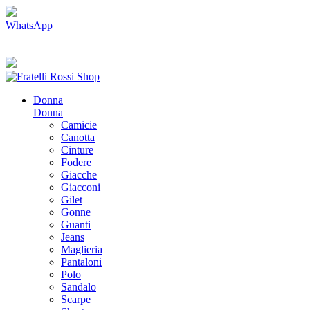
WhatsApp
Spedizione gratuita a partire da €100.00
Spedizione in 24/48 ore
Compra ora. Paga in 3.
Donna
Donna
Camicie
Canotta
Cinture
Fodere
Giacche
Giacconi
Gilet
Gonne
Guanti
Jeans
Maglieria
Pantaloni
Polo
Sandalo
Scarpe