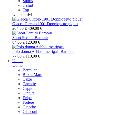
Shorts
T-shirt
Top
Ultimi arrivi
Giacca Circolo 1901 Doppiopetto piquet
204,50 €
409,00 €
Short Fern di Barbour
84,00 €
120,00 €
Polo donna Ashbourne rigata Barbour
77,00 €
110,00 €
Uomo
Uomo
Bermuda
Boxer Mare
Calze
Camicie
Cappotti
Cinture
Felpe
Fodere
Giacche
Giacconi