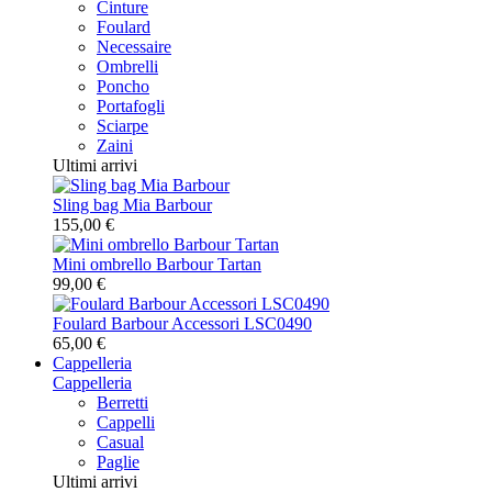
Cinture
Foulard
Necessaire
Ombrelli
Poncho
Portafogli
Sciarpe
Zaini
Ultimi arrivi
Sling bag Mia Barbour
155,00 €
Mini ombrello Barbour Tartan
99,00 €
Foulard Barbour Accessori LSC0490
65,00 €
Cappelleria
Cappelleria
Berretti
Cappelli
Casual
Paglie
Ultimi arrivi